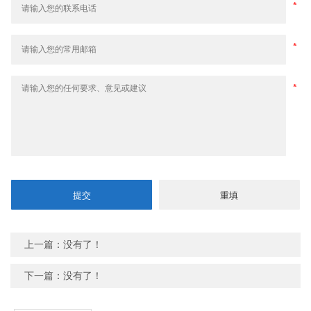
上一篇：没有了！
下一篇：没有了！